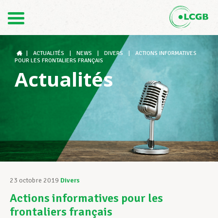
Contact
FR
DE
|
ACTUALITÉS
|
NEWS
|
DIVERS
|
ACTIONS INFORMATIVES
POUR LES FRONTALIERS FRANÇAIS
Actualités
Le LCGB
Structures syndicales
Assistance au Travail
23 octobre 2019
Divers
Actions informatives pour les
Vos droits
frontaliers français