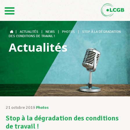
Contact
FR
DE
|
ACTUALITÉS
|
NEWS
|
PHOTOS
|
STOP À LA DÉGRADATION
DES CONDITIONS DE TRAVAIL !
Actualités
Le LCGB
Structures syndicales
Assistance au Travail
21 octobre 2019
Photos
Stop à la dégradation des conditions
Vos droits
de travail !