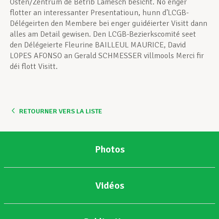
Osten/Zentrum de Betrib Lamesch besicht. No enger
flotter an interessanter Presentatioun, hunn d’LCGB-
Délégeirten den Membere bei enger guidéierter Visitt dann
alles am Detail gewisen. Den LCGB-Bezierkscomité seet
den Délégeierte Fleurine BAILLEUL MAURICE, David
LOPES AFONSO an Gerald SCHMESSER villmools Merci fir
déi flott Visitt.
RETOURNER VERS LA LISTE
Photos
Vidéos