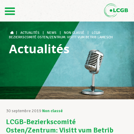
Contact
FR
DE
|
ACTUALITÉS
|
NEWS
|
NON CLASSÉ
|
LCGB-
BEZIERKSCOMITÉ OSTEN/ZENTRUM: VISITT VUM BETRIB LAMESCH
Actualités
Le LCGB
Structures syndicales
Assistance au Travail
30 septembre 2019
Non classé
LCGB-Bezierkscomité
Vos droits
Osten/Zentrum: Visitt vum Betrib