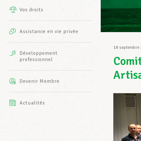
Vos droits
Prestations complémentaires
Charte
Photos
Assistance en vie privée
Harmonie Mutuelle
Bureaux INFO-CENTER
18 septembre
Vidéos
Développement
Comit
professionnel
Assurance AXA
L’équipe LCGB
Artis
Devenir Membre
Actualités