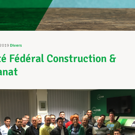
 2019
Divers
é Fédéral Construction &
anat