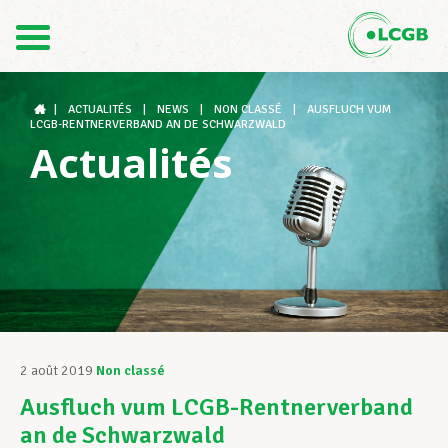
Contact
FR
DE
|
ACTUALITÉS
|
NEWS
|
NON CLASSÉ
|
AUSFLUCH VUM
LCGB-RENTNERVERBAND AN DE SCHWARZWALD
Actualités
Le LCGB
Structures syndicales
Assistance au Travail
2 août 2019
Non classé
Ausfluch vum LCGB-Rentnerverband
Vos droits
an de Schwarzwald