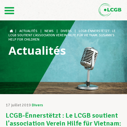
Contact
FR
DE
|
ACTUALITÉS
|
NEWS
|
DIVERS
|
LCGB-ËNNERSTËTZT : LE
LCGB SOUTIENT L’ASSOCIATION VEREIN HILFE FÜR VIETNAM: SUSANN’S
HELP FOR CHILDREN
Actualités
Le LCGB
Structures syndicales
Assistance au Travail
17 juillet 2019
Divers
LCGB-Ënnerstëtzt : Le LCGB soutient
Vos droits
l’association Verein Hilfe für Vietnam: