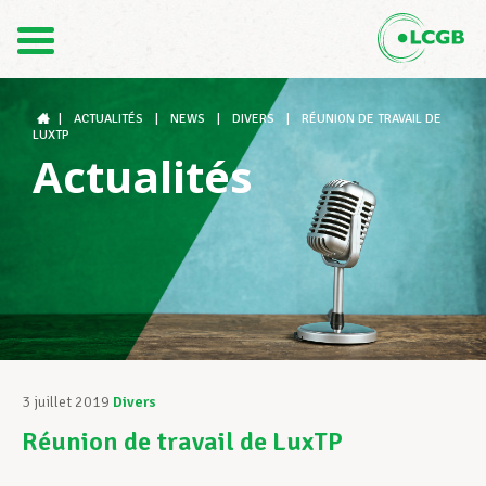
Contact
FR
DE
|
ACTUALITÉS
|
NEWS
|
DIVERS
|
RÉUNION DE TRAVAIL DE
LUXTP
Actualités
Le LCGB
Structures syndicales
Assistance au Travail
3 juillet 2019
Divers
Réunion de travail de LuxTP
Vos droits