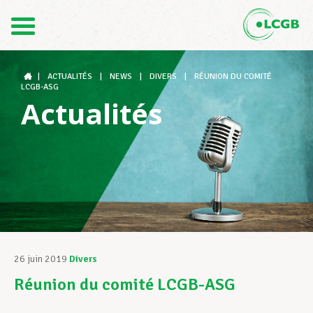
Contact
FR
DE
|
ACTUALITÉS
|
NEWS
|
DIVERS
|
RÉUNION DU COMITÉ
LCGB-ASG
Actualités
Le LCGB
Structures syndicales
Assistance au Travail
26 juin 2019
Divers
Réunion du comité LCGB-ASG
Vos droits