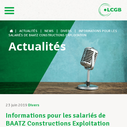
Contact
FR
DE
|
ACTUALITÉS
|
NEWS
|
DIVERS
|
INFORMATIONS POUR LES
SALARIÉS DE BAATZ CONSTRUCTIONS EXPLOITATION
Actualités
Le LCGB
Structures syndicales
Assistance au Travail
23 juin 2019
Divers
Informations pour les salariés de
Vos droits
BAATZ Constructions Exploitation