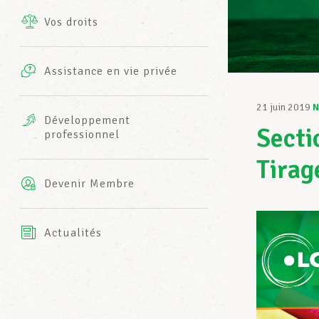
Vos droits
Prestations complémentaires
Charte
Photos
Assistance en vie privée
Harmonie Mutuelle
Bureaux INFO-CENTER
21 juin 2019
N
Vidéos
Développement
Secti
professionnel
Assurance AXA
L’équipe LCGB
Tirag
Devenir Membre
Actualités