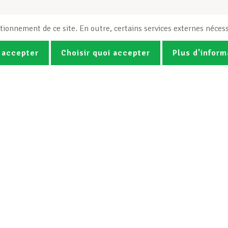
tionnement de ce site. En outre, certains services externes nécess
 accepter
Choisir quoi accepter
Plus d'inform
Photos
Vidéos
ez la newsletter Spotlight du LCG
Le LCGB
Nos services