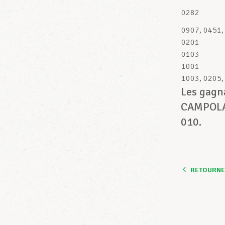
0282
0907, 0451,
0201
0103
1001
1003, 0205,
Les gagn
CAMPOLAR
010.
RETOURNER