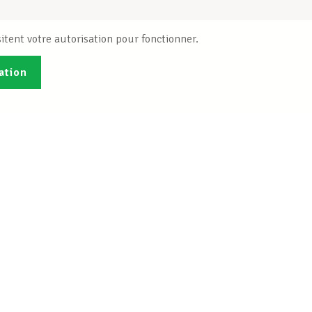
itent votre autorisation pour fonctionner.
ation
Publications
B
Je veux m'inscrire
Info-Center