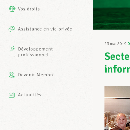
Vos droits
Prestations complémentaires
Charte
Photos
Assistance en vie privée
Harmonie Mutuelle
Bureaux INFO-CENTER
23 mai 2019
D
Vidéos
Développement
Secte
professionnel
Assurance AXA
L’équipe LCGB
infor
Devenir Membre
Actualités