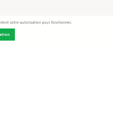
itent votre autorisation pour fonctionner.
ation
Publications
B
Je veux m'inscrire