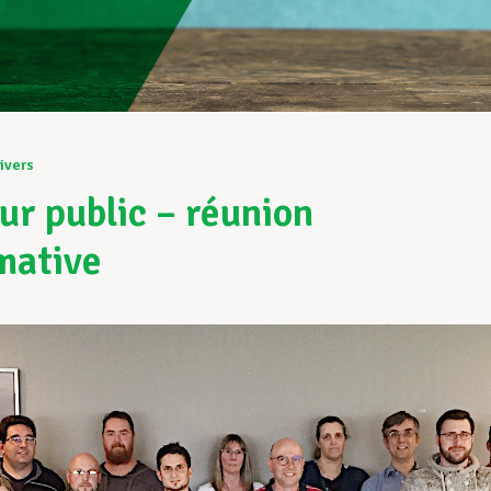
ivers
ur public – réunion
mative