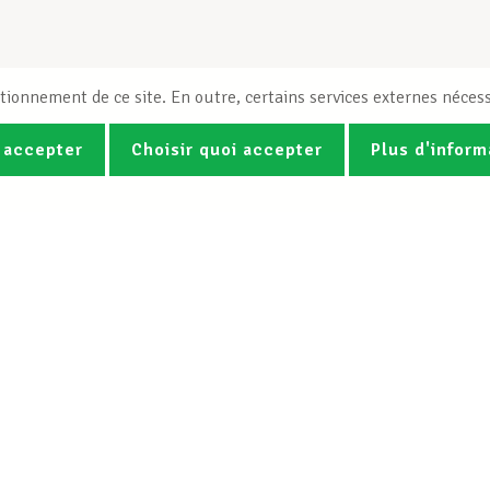
tionnement de ce site. En outre, certains services externes nécess
 accepter
Choisir quoi accepter
Plus d'inform
Photos
Vidéos
ez la newsletter Spotlight du LCG