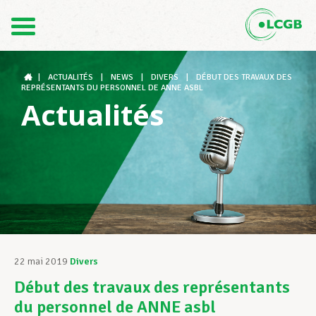
Contact
FR
DE
|
ACTUALITÉS
|
NEWS
|
DIVERS
|
DÉBUT DES TRAVAUX DES
REPRÉSENTANTS DU PERSONNEL DE ANNE ASBL
Actualités
Le LCGB
Structures syndicales
Assistance au Travail
22 mai 2019
Divers
Début des travaux des représentants
Vos droits
du personnel de ANNE asbl