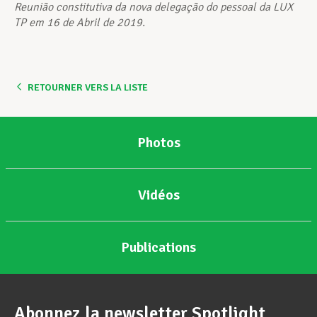
Reunião constitutiva da nova delegação do pessoal da LUX
TP em 16 de Abril de 2019.
RETOURNER VERS LA LISTE
Photos
Vidéos
Publications
Abonnez la newsletter Spotlight