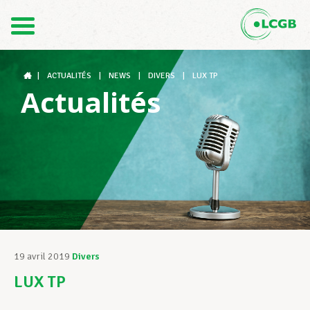
Contact
FR
DE
|
ACTUALITÉS
|
NEWS
|
DIVERS
|
LUX TP
Actualités
Le LCGB
Structures syndicales
Assistance au Travail
19 avril 2019
Divers
LUX TP
Vos droits