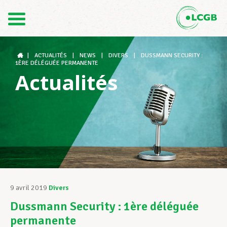
Contact
FR
DE
|
ACTUALITÉS
|
NEWS
|
DIVERS
|
DUSSMANN SECURITY :
1ÈRE DÉLÉGUÉE PERMANENTE
Actualités
Le LCGB
Structures syndicales
Assistance au Travail
9 avril 2019
Divers
Dussmann Security : 1ère déléguée
Vos droits
permanente