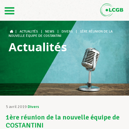
Contact
FR
DE
|
ACTUALITÉS
|
NEWS
|
DIVERS
|
1ÈRE RÉUNION DE LA
NOUVELLE ÉQUIPE DE COSTANTINI
Actualités
Le LCGB
Structures syndicales
Assistance au Travail
5 avril 2019
Divers
1ère réunion de la nouvelle équipe de
Vos droits
COSTANTINI