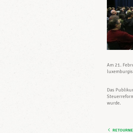
Am 21. Febru
luxemburgisc
Das Publikum
Steuerreform
wurde.
RETOURNER