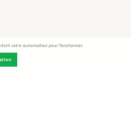
itent votre autorisation pour fonctionner.
ation
Publications
B
Je veux m'inscrire