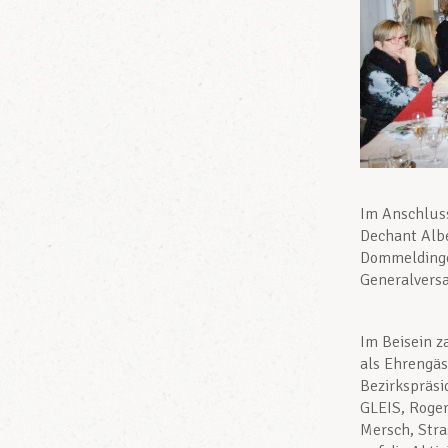
Im Anschluss
Dechant Albe
Dommeldinge
Generalvers
Im Beisein z
als Ehrengäs
Bezirkspräs
GLEIS, Roge
Mersch, Str