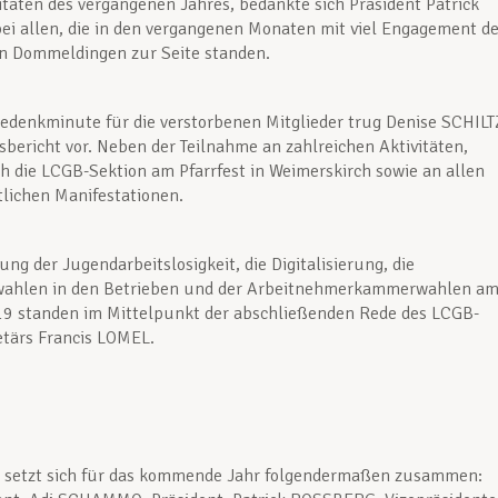
vitäten des vergangenen Jahres, bedankte sich Präsident Patrick
i allen, die in den vergangenen Monaten mit viel Engagement de
n Dommeldingen zur Seite standen.
edenkminute für die verstorbenen Mitglieder trug Denise SCHILT
tsbericht vor. Neben der Teilnahme an zahlreichen Aktivitäten,
ich die LCGB-Sektion am Pfarrfest in Weimerskirch sowie an allen
lichen Manifestationen.
ng der Jugendarbeitslosigkeit, die Digitalisierung, die
wahlen in den Betrieben und der Arbeitnehmerkammerwahlen a
19 standen im Mittelpunkt der abschließenden Rede des LCGB-
tärs Francis LOMEL.
d setzt sich für das kommende Jahr folgendermaßen zusammen: