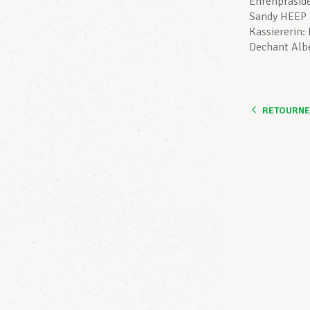
Ehrenpräsid
Sandy HEEP 
Kassiererin:
Dechant Albe
RETOURNER