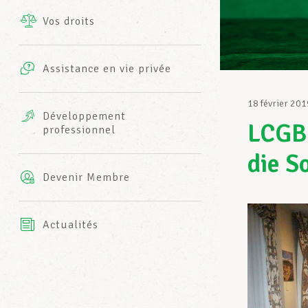
Vos droits
Prestations complémentaires
Charte
Photos
Assistance en vie privée
Harmonie Mutuelle
Bureaux INFO-CENTER
18 février 201
Vidéos
Développement
LCGB-
professionnel
Assurance AXA
L’équipe LCGB
die S
Devenir Membre
Actualités