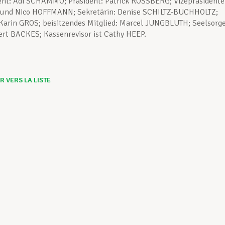
ent: Adi SCHAMMO; Präsident: Patrick ROSSBERG; Vizepräsidente
und Nico HOFFMANN; Sekretärin: Denise SCHILTZ-BUCHHOLTZ;
 Karin GROS; beisitzendes Mitglied: Marcel JUNGBLUTH; Seelsorge
rt BACKES; Kassenrevisor ist Cathy HEEP.
 VERS LA LISTE