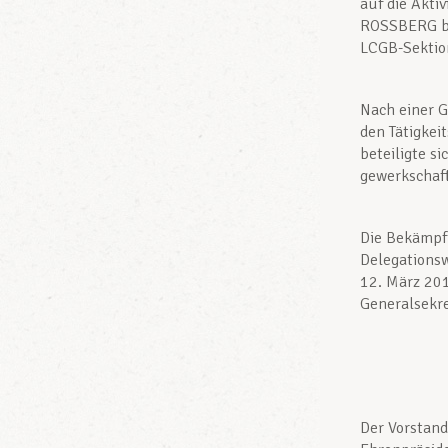
auf die Akti
ROSSBERG be
LCGB-Sektio
Nach einer G
den Tätigkei
beteiligte s
gewerkschaft
Die Bekämpfu
Delegations
12. März 20
Generalsekre
Der Vorstan