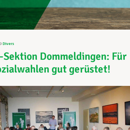
9
Divers
Sektion Dommeldingen: Für
ozialwahlen gut gerüstet!