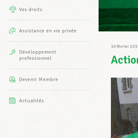
Vos droits
Prestations complémentaires
Charte
Photos
Assistance en vie privée
Harmonie Mutuelle
Bureaux INFO-CENTER
10 février 201
Vidéos
Développement
Actio
professionnel
Assurance AXA
L’équipe LCGB
Devenir Membre
Actualités