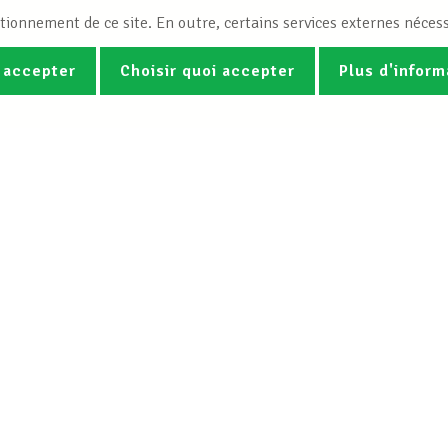
tionnement de ce site. En outre, certains services externes nécess
 accepter
Choisir quoi accepter
Plus d'inform
Photos
Vidéos
ez la newsletter Spotlight du LCG
Le LCGB
Nos services
Charte
Droit du travail &