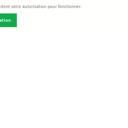
itent votre autorisation pour fonctionner.
ation
Publications
B
Je veux m'inscrire
Info-Center
 droit social
Bureaux INFO-CENTER