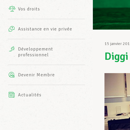
Vos droits
Prestations complémentaires
Charte
Photos
Assistance en vie privée
Harmonie Mutuelle
Bureaux INFO-CENTER
15 janvier 20
Vidéos
Développement
Diggi
professionnel
Assurance AXA
L’équipe LCGB
Devenir Membre
Actualités