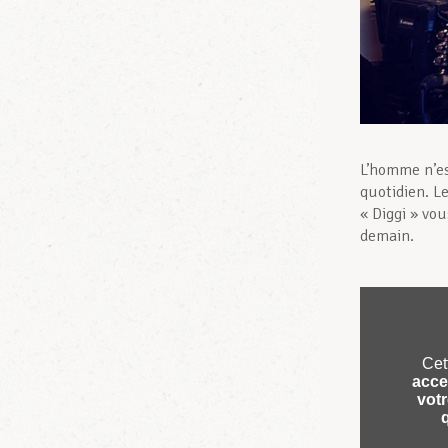
L’homme n’est
quotidien. L
« Diggi » vo
demain.