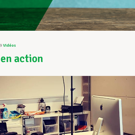
19
Vidéos
 en action