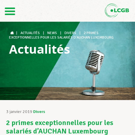
Contact
FR
DE
|
ACTUALITÉS
|
NEWS
|
DIVERS
|
2 PRIMES
EXCEPTIONNELLES POUR LES SALARIÉS D’AUCHAN LUXEMBOURG
Actualités
Le LCGB
Structures syndicales
Assistance au Travail
3 janvier 2019
Divers
2 primes exceptionnelles pour les
Vos droits
salariés d’AUCHAN Luxembourg