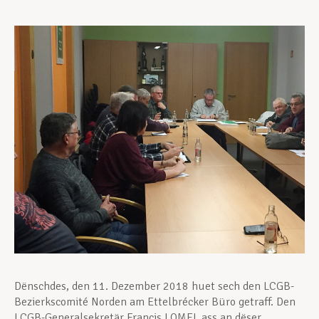
Assistance en vie privée
Développement professionnel
Devenir Membre
Actualités
Dënschdes, den 11. Dezember 2018 huet sech den LCGB-
Bezierkscomité Norden am Ettelbrécker Büro getraff. Den
LCGB-Generalsekretär Francis LOMEL ass an dëser