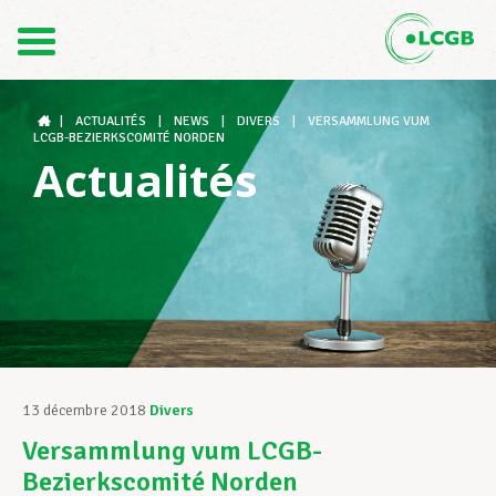
Contact
FR
DE
|
ACTUALITÉS
|
NEWS
|
DIVERS
|
VERSAMMLUNG VUM
LCGB-BEZIERKSCOMITÉ NORDEN
Actualités
Le LCGB
Structures syndicales
Assistance au Travail
13 décembre 2018
Divers
Versammlung vum LCGB-
Vos droits
Bezierkscomité Norden