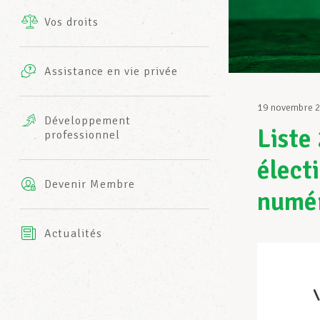
Vos droits
Prestations complémentaires
Charte
Photos
Assistance en vie privée
Harmonie Mutuelle
Bureaux INFO-CENTER
19 novembre 
Vidéos
Développement
Liste
professionnel
Assurance AXA
L’équipe LCGB
électi
Devenir Membre
numé
Actualités