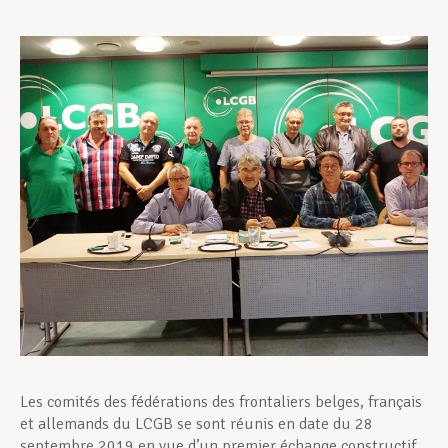
Assistance en vie privée
Développement professionnel
Devenir Membre
Actualités
Les comités des fédérations des frontaliers belges, français
et allemands du LCGB se sont réunis en date du 28
septembre 2019 en vue d’un premier échange constructif.