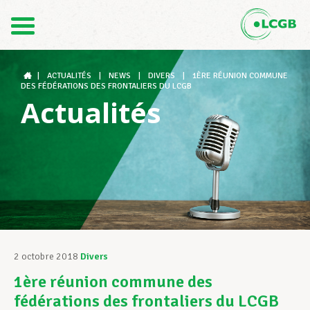
Contact
FR
DE
|
ACTUALITÉS
|
NEWS
|
DIVERS
|
1ÈRE RÉUNION COMMUNE
DES FÉDÉRATIONS DES FRONTALIERS DU LCGB
Actualités
Le LCGB
Structures syndicales
Assistance au Travail
2 octobre 2018
Divers
1ère réunion commune des
Vos droits
fédérations des frontaliers du LCGB