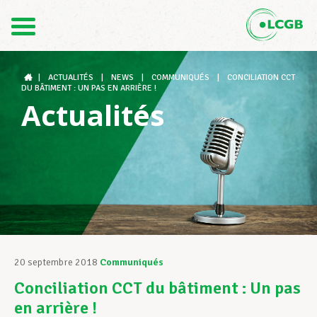
Contact
FR
DE
|
ACTUALITÉS
|
NEWS
|
COMMUNIQUÉS
|
CONCILIATION CCT
DU BÂTIMENT : UN PAS EN ARRIÈRE !
Actualités
Le LCGB
Structures syndicales
Assistance au Travail
20 septembre 2018
Communiqués
Conciliation CCT du bâtiment : Un pas
Vos droits
en arrière !