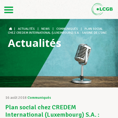
Contact
FR
DE
|
ACTUALITÉS
|
NEWS
|
COMMUNIQUÉS
|
PLAN SOCIAL
CHEZ CREDEM INTERNATIONAL (LUXEMBOURG) S.A. : SAISINE DE L’ONC
Actualités
Le LCGB
Structures syndicales
Assistance au Travail
16 août 2018
Communiqués
Plan social chez CREDEM
Vos droits
International (Luxembourg) S.A. :