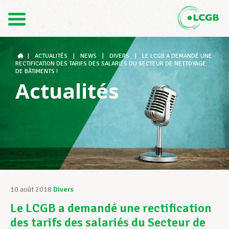
Contact
FR
DE
|
ACTUALITÉS
|
NEWS
|
DIVERS
|
LE LCGB A DEMANDÉ UNE
RECTIFICATION DES TARIFS DES SALARIÉS DU SECTEUR DE NETTOYAGE
DE BÂTIMENTS !
Actualités
Le LCGB
Structures syndicales
Assistance au Travail
10 août 2018
Divers
Le LCGB a demandé une rectification
Vos droits
des tarifs des salariés du Secteur de