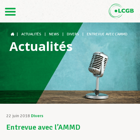
Contact
FR
DE
|
ACTUALITÉS
|
NEWS
|
DIVERS
|
ENTREVUE AVEC L’AMMD
Actualités
Le LCGB
Structures syndicales
Assistance au Travail
22 juin 2018
Divers
Entrevue avec l’AMMD
Vos droits