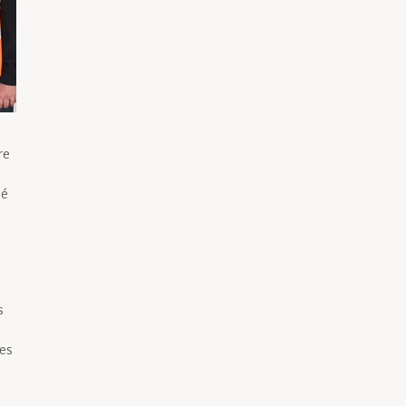
re
ué
s
es