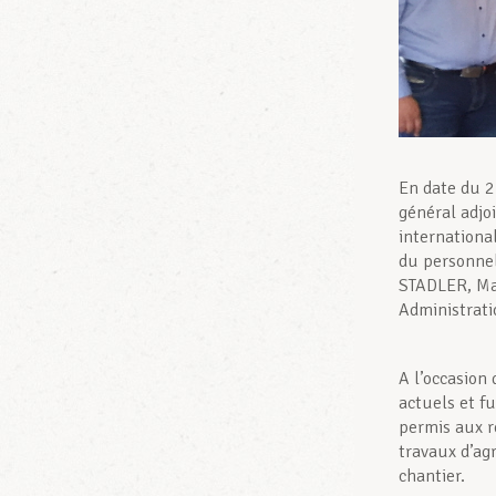
En date du 2
général adjo
internation
du personnel
STADLER, Ma
Administrati
A l’occasion
actuels et fu
permis aux r
travaux d’ag
chantier.