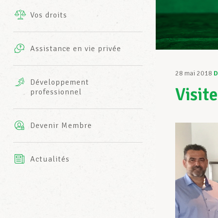
Vos droits
Prestations complémentaires
Charte
Photos
Assistance en vie privée
Harmonie Mutuelle
Bureaux INFO-CENTER
28 mai 2018
D
Vidéos
Développement
Visit
professionnel
Assurance AXA
L’équipe LCGB
Devenir Membre
Actualités