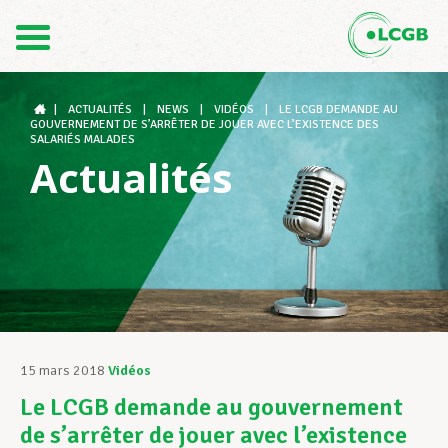
Contact
FR
DE
|
ACTUALITÉS
|
NEWS
|
VIDÉOS
|
LE LCGB DEMANDE AU
GOUVERNEMENT DE S’ARRÊTER DE JOUER AVEC L’EXISTENCE DES
SALARIÉS MALADES
Actualités
Le LCGB
Structures syndicales
Assistance au Travail
15 mars 2018
Vidéos
Le LCGB demande au gouvernement
Vos droits
de s’arrêter de jouer avec l’existence