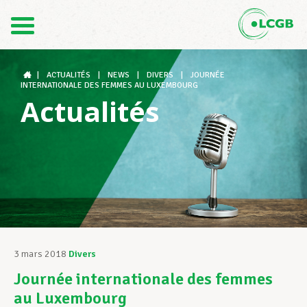
Contact
FR
DE
|
ACTUALITÉS
|
NEWS
|
DIVERS
|
JOURNÉE
INTERNATIONALE DES FEMMES AU LUXEMBOURG
Actualités
Le LCGB
Structures syndicales
Assistance au Travail
3 mars 2018
Divers
Journée internationale des femmes
Vos droits
au Luxembourg