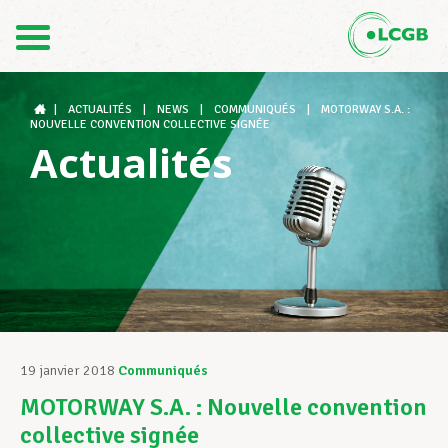
Contact
FR
DE
|
ACTUALITÉS
|
NEWS
|
COMMUNIQUÉS
|
MOTORWAY S.A. :
NOUVELLE CONVENTION COLLECTIVE SIGNÉE
Actualités
Le LCGB
Structures syndicales
Assistance au Travail
19 janvier 2018
Communiqués
MOTORWAY S.A. : Nouvelle convention
Vos droits
collective signée