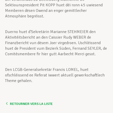
Sektiounspresident Pit KOPP huet déi ronn 45 uwiesend
Memberen dësen Owend an enger gemittlecher
Atmosphäre begréisst.
Duerno huet d’Sekretärin Marianne STEHMEIER den
Aktivitéitsbericht an den Caissier Rudy WEBER de
Finanzbericht vun dësem Joer virgedroen. Uschléissend
huet de President vum Bezierk Süden, Fernand SEYLER, de
Comitésmembere fir hier gutt Aarbecht Merci gesot.
Den LCGB-Generalsekretär Francis LOMEL, huet
ofschléissend ee Referat iwwert aktuell gewerkschaftlech
Theme gehalen.
RETOURNER VERS LA LISTE