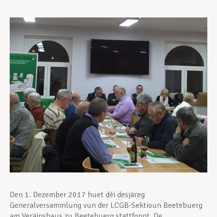
Assistance en vie privée
Développement professionnel
Devenir Membre
Actualités
Den 1. Dezember 2017 huet déi desjäreg
Generalversammlung vun der LCGB-Sektioun Beetebuerg
am Veräinshaus zu Beetebuerg stattfonnt. De