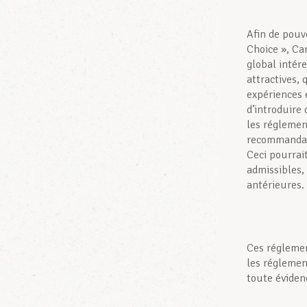
Afin de pouv
Choice », Ca
global intér
attractives,
expériences 
d’introduire
les réglemen
recommandati
Ceci pourrait
admissibles,
antérieures.
Ces réglemen
les réglemen
toute évidenc