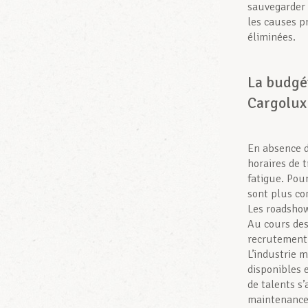
sauvegarder 
les causes p
éliminées.
La budgét
Cargolux 
En absence d
horaires de t
fatigue. Pou
sont plus co
Les roadshow
Au cours des
recrutement 
L’industrie m
disponibles 
de talents s’
maintenance