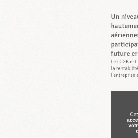
Un niveau
hautement
aériennes
particip
future cr
Le LCGB est 
la rentabilit
l’entreprise 