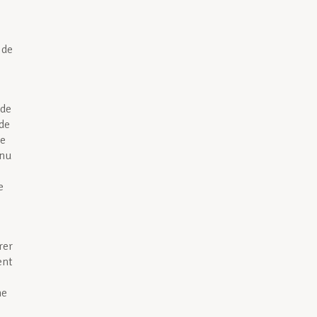
 de
 de
 de
Le
nnu
e
rer
ent
ne