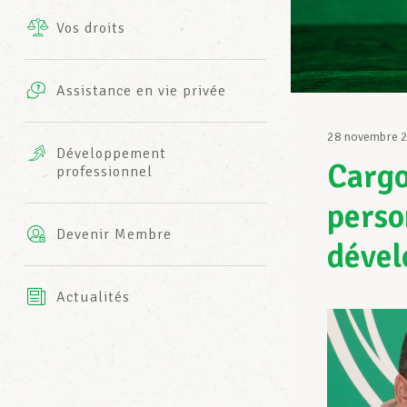
Vos droits
Prestations complémentaires
Charte
Photos
Assistance en vie privée
Harmonie Mutuelle
Bureaux INFO-CENTER
28 novembre 
Vidéos
Développement
Cargo
professionnel
Assurance AXA
L’équipe LCGB
perso
Devenir Membre
dével
Actualités