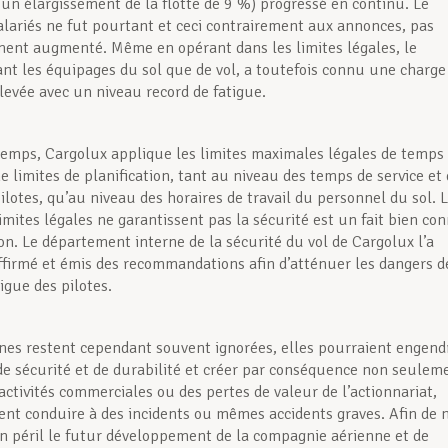
 un élargissement de la flotte de 9 %) progressé en continu. Le
lariés ne fut pourtant et ceci contrairement aux annonces, pas
ement augmenté. Même en opérant dans les limites légales, le
ant les équipages du sol que de vol, a toutefois connu une charge
élevée avec un niveau record de fatigue.
emps, Cargolux applique les limites maximales légales de temps
e limites de planification, tant au niveau des temps de service et
ilotes, qu’au niveau des horaires de travail du personnel du sol. 
limites légales ne garantissent pas la sécurité est un fait bien co
ion. Le département interne de la sécurité du vol de Cargolux l’a
firmé et émis des recommandations afin d’atténuer les dangers d
tigue des pilotes.
gnes restent cependant souvent ignorées, elles pourraient engend
 sécurité et de durabilité et créer par conséquence non seulem
activités commerciales ou des pertes de valeur de l’actionnariat,
nt conduire à des incidents ou mêmes accidents graves. Afin de 
n péril le futur développement de la compagnie aérienne et de