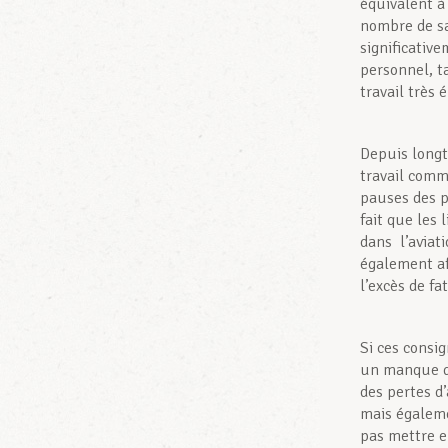
équivalent à
nombre de sa
significativ
personnel, t
travail très 
Depuis longt
travail comm
pauses des p
fait que les 
dans l’aviat
également af
l’excès de fa
Si ces consi
un manque de
des pertes d’
mais égaleme
pas mettre e