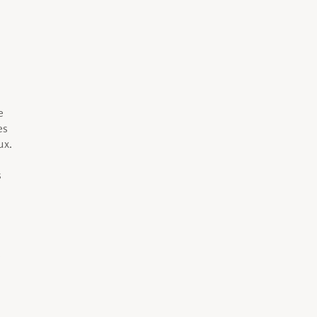
e
es
ux.
s
e