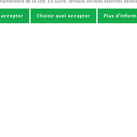
tionnement de ce site. En outre, certains services externes nécess
 accepter
Choisir quoi accepter
Plus d'inform
Photos
Vidéos
ez la newsletter Spotlight du LCG
Le LCGB
Nos services
Charte
Droit du travail &
Mission
Assistance juridi