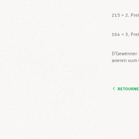
215 = 2. Pre
164 = 3. Pre
D’Gewënner 
aneren vum 
RETOURNER