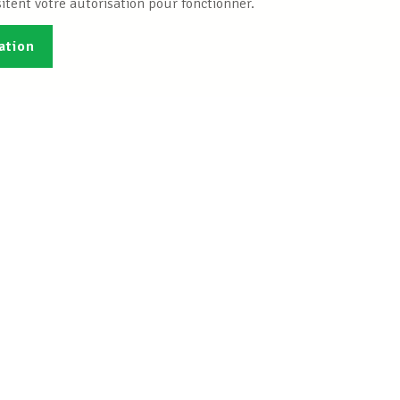
itent votre autorisation pour fonctionner.
ation
Publications
B
Je veux m'inscrire
Info-Center
 droit social
Bureaux INFO-CENTER
que gratuite