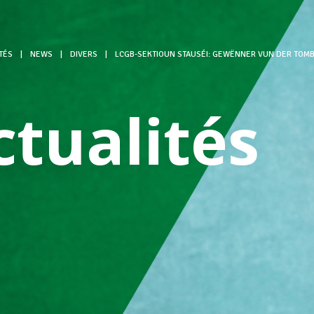
TÉS
|
NEWS
|
DIVERS
|
LCGB-SEKTIOUN STAUSÉI: GEWËNNER VUN DER TOMB
ctualités