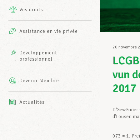
Vos droits
Prestations complémentaires
Charte
Photos
Assistance en vie privée
Harmonie Mutuelle
Bureaux INFO-CENTER
20 novembre 
Vidéos
Développement
LCGB-
professionnel
Assurance AXA
L’équipe LCGB
vun d
Devenir Membre
2017
Actualités
D‘Gewënner 
d’Lousen ma
073 = 1. Pre