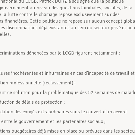
 national du LCGB, Patrick DURY, a souligné que la politique
gouvernement au niveau des questions familiales, sociales, de la
e la lutte contre le chômage repose exclusivement sur des
ns financières. Cette politique ne repose sur aucun concept globa
les discriminations déjà existantes au sein du secteur privé et ou
elles.
scriminations dénoncées par le LCGB figurent notamment :
dures incohérentes et inhumaines en cas d’incapacité de travail et
tion professionnelle (reclassement) ;
nt de solution pour la problématique des 52 semaines de malad
oduction de délais de protection ;
dation des congés extraordinaires sous le couvert d’un accord
t entre le gouvernement et les partenaires sociaux ;
ictions budgétaires déjà mises en place ou prévues dans les secteu