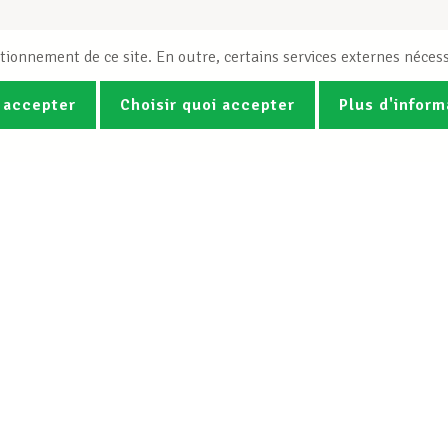
tionnement de ce site. En outre, certains services externes nécess
 accepter
Choisir quoi accepter
Plus d'inform
Photos
Vidéos
ez la newsletter Spotlight du LCG
Le LCGB
Nos services