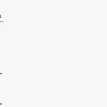
l
 en
ie
rs