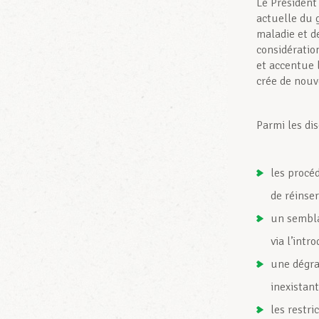
Le Président
actuelle du 
maladie et d
considératio
et accentue 
crée de nouv
Parmi les di
les procé
de réinser
un sembla
via l’intr
une dégra
inexistan
les restr