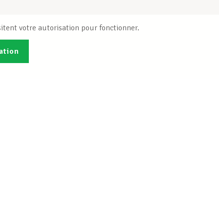
itent votre autorisation pour fonctionner.
ation
Publications
B
Je veux m'inscrire
Info-Center