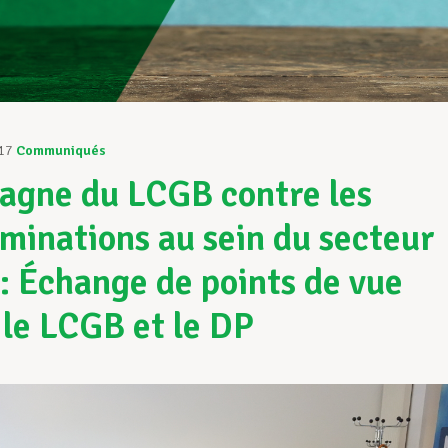
17
Communiqués
gne du LCGB contre les
iminations au sein du secteur
 : Échange de points de vue
 le LCGB et le DP