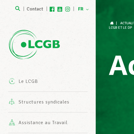
Contact
FR
DE
|
ACTUALI
LCGB ET LE DP
Rejoignez notre équipe
ans l’entreprise
Harmonie Mutuelle
Formations
Devenez membre LCGB
Agenda
A
Statuts LCGB & LUXMILL Mutuelle
roit du travail & droit social
Procédures administratives
Bilan de compétences
Devenez membre LCGB-SESF
News
(Banques & assurances)
Mission
ssistance juridique gratuite
Services fiscaux du LCGB
Package CV
rands dossiers politiques
Le LCGB
Cotisations & avantages
Structures syndicales
Coopérations internationales
rotections professionnelles
ervice Senior Plus
Simulation entretien d’embauche
Publications
Assistance au Travail
Les valeurs et engagements du
Découvre TonLCGB
ssistance juridique en vie privée
Coaching individuel
oziale Fortschrëtt
LCGB