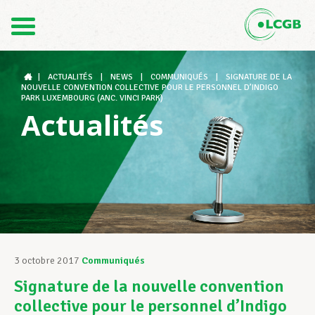
Contact
FR
DE
|
ACTUALITÉS
|
NEWS
|
COMMUNIQUÉS
|
SIGNATURE DE LA
NOUVELLE CONVENTION COLLECTIVE POUR LE PERSONNEL D’INDIGO
PARK LUXEMBOURG (ANC. VINCI PARK)
Actualités
Le LCGB
Structures syndicales
Assistance au Travail
3 octobre 2017
Communiqués
Signature de la nouvelle convention
Vos droits
collective pour le personnel d’Indigo