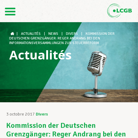
Contact
FR
DE
|
ACTUALITÉS
|
NEWS
|
DIVERS
|
KOMMISSION DER
DEUTSCHEN GRENZGÄNGER: REGER ANDRANG BEI DEN
INFORMATIONSVERSAMMLUNGEN ZUR STEUERREFORM
Actualités
Le LCGB
Structures syndicales
Assistance au Travail
3 octobre 2017
Divers
Kommission der Deutschen
Vos droits
Grenzgänger: Reger Andrang bei den