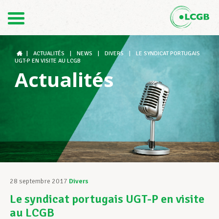
Contact
FR
DE
|
ACTUALITÉS
|
NEWS
|
DIVERS
|
LE SYNDICAT PORTUGAIS
UGT-P EN VISITE AU LCGB
Actualités
Le LCGB
Structures syndicales
Assistance au Travail
28 septembre 2017
Divers
Le syndicat portugais UGT-P en visite
Vos droits
au LCGB