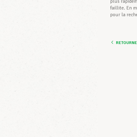
plus rapidem
faillite. En
pour la rech
RETOURNER