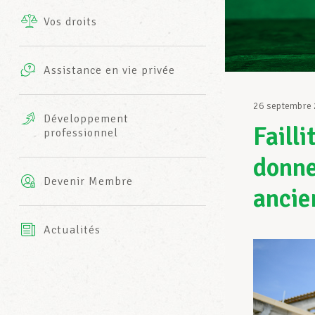
Vos droits
Prestations complémentaires
Charte
Photos
Assistance en vie privée
Harmonie Mutuelle
Bureaux INFO-CENTER
26 septembre
Vidéos
Développement
Faill
professionnel
Assurance AXA
L’équipe LCGB
donne
Devenir Membre
ancie
Actualités