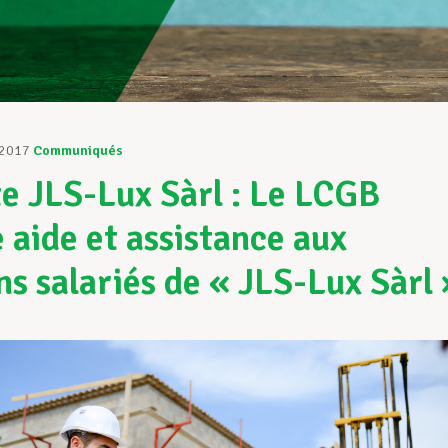
 2017
Communiqués
ite JLS-Lux Sàrl : Le LCGB
 aide et assistance aux
ns salariés de « JLS-Lux Sàrl 