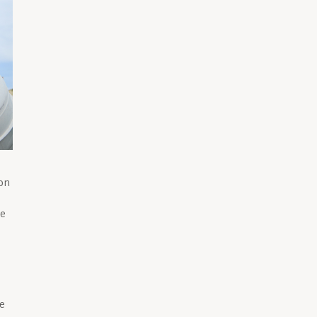
ion
te
le