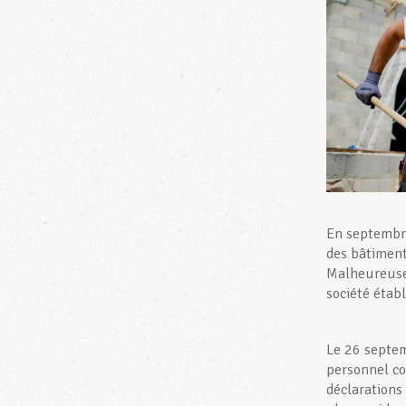
En septembre
des bâtiments
Malheureusem
société étab
Le 26 septem
personnel co
déclarations 