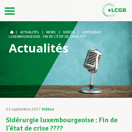
Contact
FR
DE
|
ACTUALITÉS
|
NEWS
|
VIDÉOS
|
SIDÉRURGIE
LUXEMBOURGEOISE : FIN DE L’ÉTAT DE CRISE ????
Actualités
Le LCGB
Structures syndicales
Assistance au Travail
21 septembre 2017
Vidéos
Sidérurgie luxembourgeoise : Fin de
Vos droits
l’état de crise ????