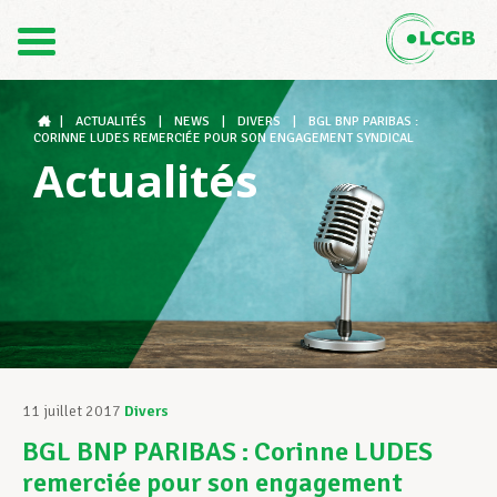
Contact
FR
DE
|
ACTUALITÉS
|
NEWS
|
DIVERS
|
BGL BNP PARIBAS :
CORINNE LUDES REMERCIÉE POUR SON ENGAGEMENT SYNDICAL
Actualités
Le LCGB
Structures syndicales
Assistance au Travail
11 juillet 2017
Divers
BGL BNP PARIBAS : Corinne LUDES
Vos droits
remerciée pour son engagement