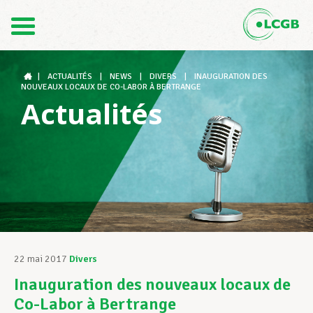
Contact
FR
DE
|
ACTUALITÉS
|
NEWS
|
DIVERS
|
INAUGURATION DES
NOUVEAUX LOCAUX DE CO-LABOR À BERTRANGE
Actualités
Le LCGB
Structures syndicales
Assistance au Travail
22 mai 2017
Divers
Inauguration des nouveaux locaux de
Vos droits
Co-Labor à Bertrange