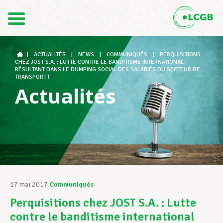
Contact
FR
DE
|
ACTUALITÉS
|
NEWS
|
COMMUNIQUÉS
|
PERQUISITIONS
CHEZ JOST S.A. : LUTTE CONTRE LE BANDITISME INTERNATIONAL
RÉSULTANT DANS LE DUMPING SOCIAL DES SALARIÉS DU SECTEUR DE
TRANSPORT !
Actualités
Le LCGB
Structures syndicales
Assistance au Travail
17 mai 2017
Communiqués
Perquisitions chez JOST S.A. : Lutte
Vos droits
contre le banditisme international