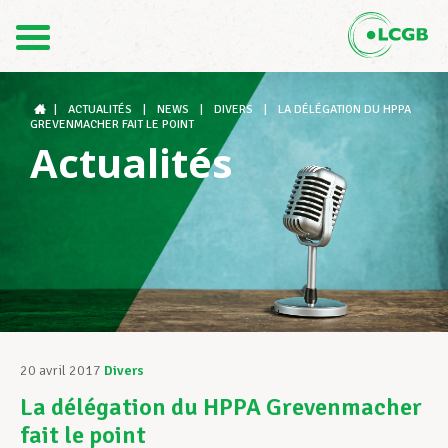
Contact
FR
DE
|
ACTUALITÉS
|
NEWS
|
DIVERS
|
LA DÉLÉGATION DU HPPA
GREVENMACHER FAIT LE POINT
Actualités
Le LCGB
Structures syndicales
Assistance au Travail
20 avril 2017
Divers
La délégation du HPPA Grevenmacher
Vos droits
fait le point