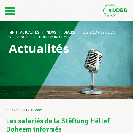
Contact
FR
DE
|
ACTUALITÉS
|
NEWS
|
DIVERS
|
LES SALARIÉS DE LA
STËFTUNG HËLLEF DOHEEM INFORMÉS
Actualités
Le LCGB
Structures syndicales
Assistance au Travail
19 avril 2017
Divers
Les salariés de la Stëftung Hëllef
Vos droits
Doheem informés