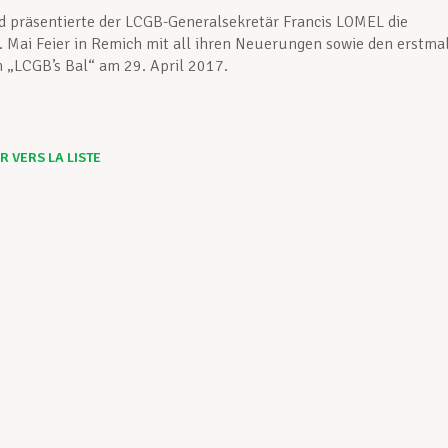
 präsentierte der LCGB-Generalsekretär Francis LOMEL die
1. Mai Feier in Remich mit all ihren Neuerungen sowie den erstma
n „LCGB’s Bal“ am 29. April 2017.
 VERS LA LISTE