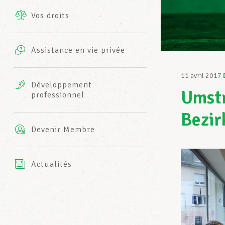
Vos droits
Prestations complémentaires
Charte
Photos
Assistance en vie privée
Harmonie Mutuelle
Bureaux INFO-CENTER
11 avril 2017
Vidéos
Développement
Umstr
professionnel
Assurance AXA
L’équipe LCGB
Bezir
Devenir Membre
Actualités