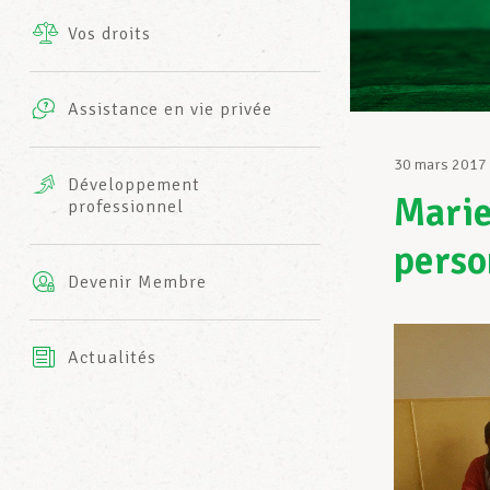
Vos droits
Prestations complémentaires
Charte
Photos
Assistance en vie privée
Harmonie Mutuelle
Bureaux INFO-CENTER
30 mars 2017
Vidéos
Développement
Marie
professionnel
Assurance AXA
L’équipe LCGB
perso
Devenir Membre
Actualités