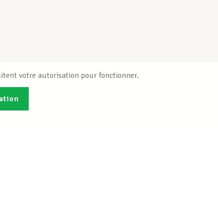
itent votre autorisation pour fonctionner.
ation
Publications
B
Je veux m'inscrire