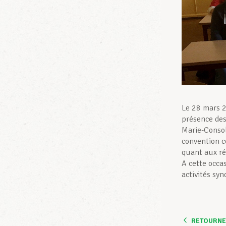
Le 28 mars 2
présence des
Marie-Consol
convention c
quant aux ré
A cette occa
activités syn
RETOURNER