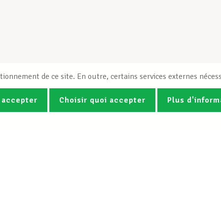
tionnement de ce site. En outre, certains services externes nécess
 accepter
Choisir quoi accepter
Plus d'inform
Photos
Vidéos
ez la newsletter Spotlight du LCG