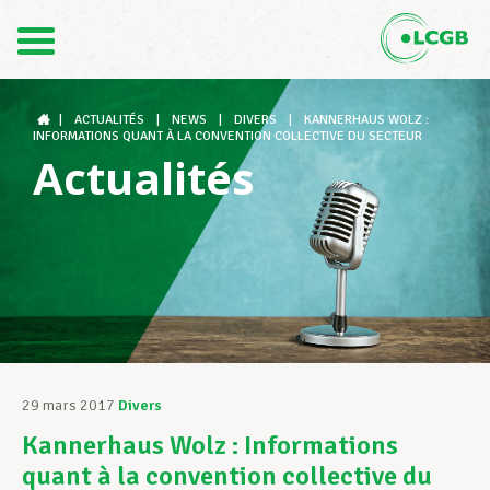
Contact
FR
DE
|
ACTUALITÉS
|
NEWS
|
DIVERS
|
KANNERHAUS WOLZ :
INFORMATIONS QUANT À LA CONVENTION COLLECTIVE DU SECTEUR
Actualités
Le LCGB
Structures syndicales
Assistance au Travail
29 mars 2017
Divers
Kannerhaus Wolz : Informations
Vos droits
quant à la convention collective du