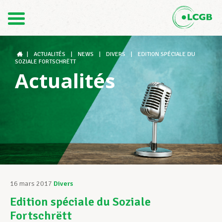
Contact
FR
DE
|
ACTUALITÉS
|
NEWS
|
DIVERS
|
EDITION SPÉCIALE DU
SOZIALE FORTSCHRËTT
Actualités
Le LCGB
Structures syndicales
Assistance au Travail
16 mars 2017
Divers
Edition spéciale du Soziale
Vos droits
Fortschrëtt