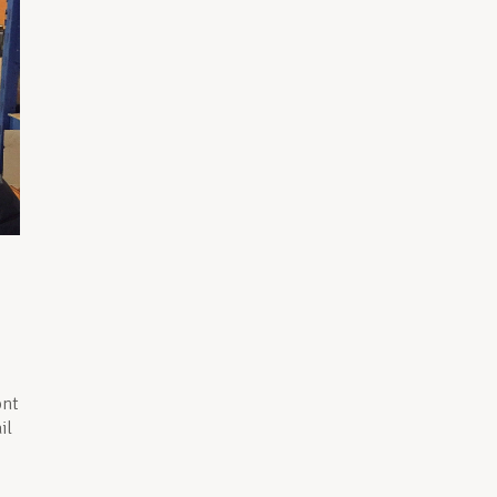
ont
il