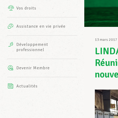
Vos droits
Prestations complémentaires
Charte
Photos
Assistance en vie privée
Harmonie Mutuelle
Bureaux INFO-CENTER
13 mars 2017
Vidéos
Développement
LIND
professionnel
Assurance AXA
L’équipe LCGB
Réuni
Devenir Membre
nouve
Actualités