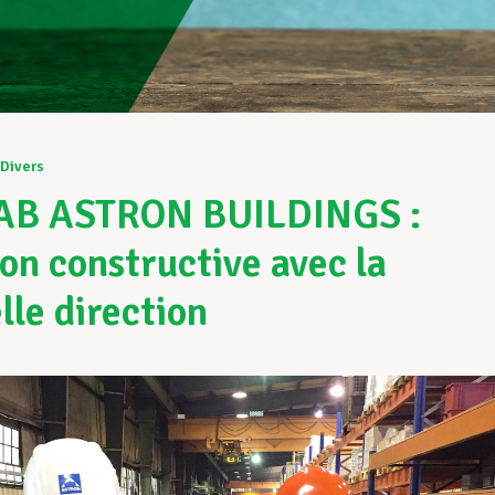
Divers
AB ASTRON BUILDINGS :
on constructive avec la
lle direction