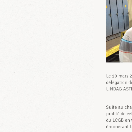
Le 10 mars 2
délégation d
LINDAB AST
Suite au cha
profité de ce
du LCGB en t
énumérant le